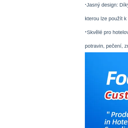
·
Jasný design: Díky
kterou lze použít 
·
Skvělé pro hotelov
potravin, pečení, z