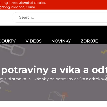
ning Street, Jianghai District,
gdong Province, China
ODUKTY
VIDEOS
NOVINKY
ZDROJE
potraviny a víka a od
vská stránka
Nádoby na potraviny a víka a odtokové