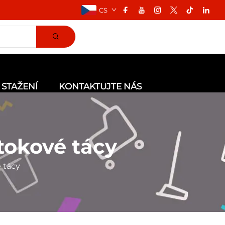
CS
STAŽENÍ
KONTAKTUJTE NÁS
tokové tácy
 tácy