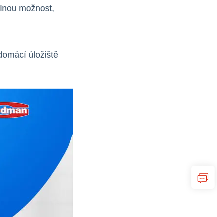
elnou možnost,
 domácí úložiště