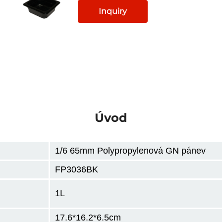
Inquiry
Úvod
1/6 65mm
Polypropylenová GN pánev
FP3036BK
1L
17.6*16.2*6.5
cm