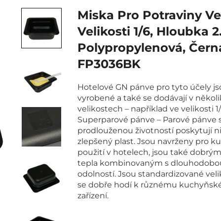
Miska Pro Potraviny Ve
Velikosti 1/6, Hloubka 2.
Polypropylenová, Čern
FP3036BK
Hotelové GN pánve pro tyto účely js
vyrobené a také se dodávají v několi
velikostech – například ve velikosti 1/
Superparové pánve – Parové pánve 
prodlouženou životností poskytují niž
zlepšený plast. Jsou navrženy pro 
použití v hotelech, jsou také dobr
tepla kombinovaným s dlouhodobo
odolností. Jsou standardizované velik
se dobře hodí k různému kuchyňs
zařízení.