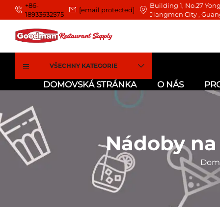
+86-
Building 1, No.27 Yong
[email protected]
18933632575
Jiangmen City , Guan
VŠECHNY KATEGORIE
DOMOVSKÁ STRÁNKA
O NÁS
PR
Nádoby na 
Domo