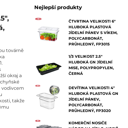
Nejlepší produkty
5",
ČTVRTINA VELIKOSTI 6"
á,
HLUBOKÁ PLASTOVÁ
JÍDELNÍ PÁNEV S VÍKEM,
POLYCARBONÁT,
PRŮHLEDNÝ, FP3015
ou továrně
ka
1/3 VELIKOST 2.5"
HLUBOKÁ GN JÍDELNÍ
1.
MISE, POLYPROPYLEN,
s
ČERNÁ
ší okraj a
kuchyňské
ým vodivcem
DEVÍTINA VELIKOSTI 4"
HLUBOKÁ PLASTOVÁ GN
u
JÍDELNÍ PÁNEV,
osti, takže
POLYCARBONÁT,
kému
PRŮHLEDNÝ, FP3020
KOMERČNÍ NOSIČE