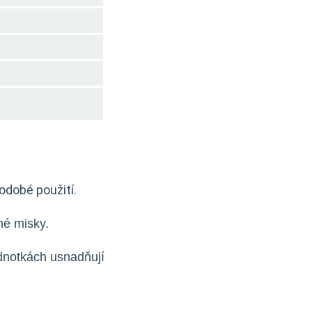
odobé použití.
né misky.
dnotkách usnadňují