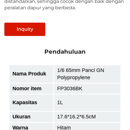
distandarkan, sehingga cocok dengan baik dengan
peralatan dapur yang berbeda.
Inquiry
Pendahuluan
1/6 65mm
Panci GN
Nama Produk
Polypropylene
Nomor item
FP3036BK
Kapasitas
1L
Ukuran
17.6*16.2*6.5
cM
Warna
Hitam