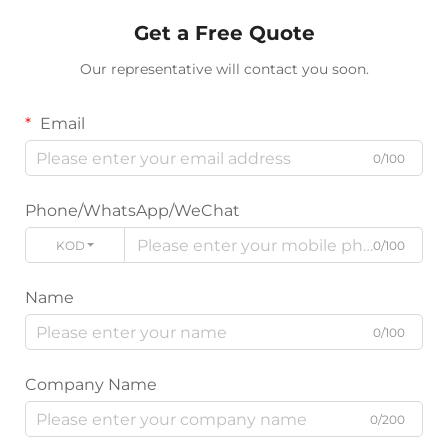
Get a Free Quote
Our representative will contact you soon.
Email
0/100
Phone/WhatsApp/WeChat
KODE
0/100
Name
0/100
Company Name
0/200