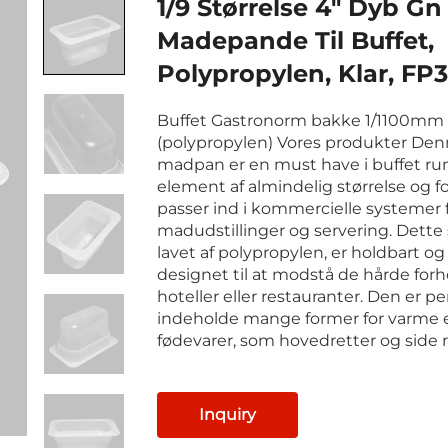
1/9 Størrelse 4" Dyb Gn
Madepande Til Buffet,
Polypropylen, Klar, FP
Buffet Gastronorm bakke 1/1100mm
(polypropylen) Vores produkter De
madpan er en must have i buffet rum
element af almindelig størrelse og f
passer ind i kommercielle systemer 
madudstillinger og servering. Dette
lavet af polypropylen, er holdbart og
designet til at modstå de hårde forho
hoteller eller restauranter. Den er per
indeholde mange former for varme e
fødevarer, som hovedretter og side r
Inquiry