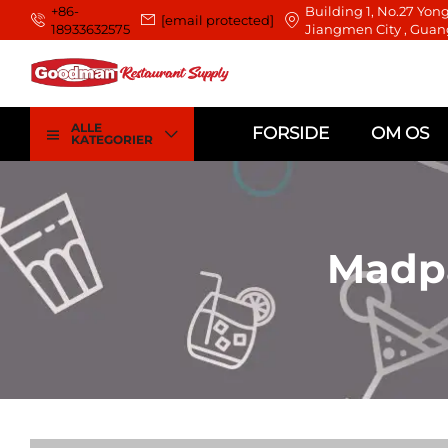
+86-
Building 1, No.27 Yong
[email protected]
18933632575
Jiangmen City , Guan
ALLE
FORSIDE
OM OS
KATEGORIER
Madpa