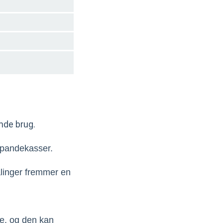
ende brug.
e pandekasser.
ålinger fremmer en
se, og den kan