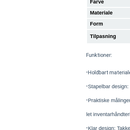
Farve
Materiale
Form
Tilpasning
Funktioner:
·
Holdbart materiale
·
Stapelbar design: 
·
Praktiske målinge
let inventarhåndter
·
Klar design: Takk