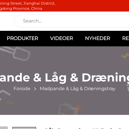
ning Street, Jianghai District,
gdong Province, China
PRODUKTER
VIDEOER
NYHEDER
RE
nde & Låg & Drænin
Forside
Madpande & Låg & Dræningstray