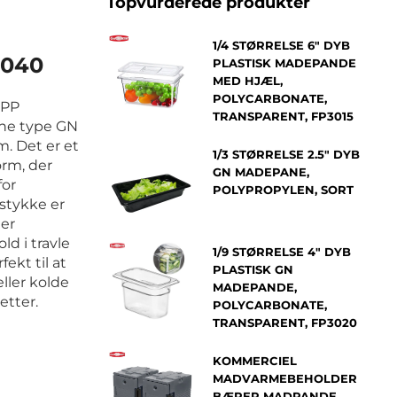
Topvurderede produkter
1/4 STØRRELSE 6" DYB
3040
PLASTISK MADEPANDE
MED HJÆL,
POLYCARBONATE,
 PP
TRANSPARENT, FP3015
nne type GN
. Det er et
1/3 STØRRELSE 2.5" DYB
orm, der
GN MADEPANE,
for
POLYPROPYLEN, SORT
 stykke er
 er
ld i travle
1/9 STØRRELSE 4" DYB
fekt til at
PLASTISK GN
ller kolde
MADEPANDE,
etter.
POLYCARBONATE,
TRANSPARENT, FP3020
KOMMERCIEL
MADVARMEBEHOLDER
BÆRER MADPANDE