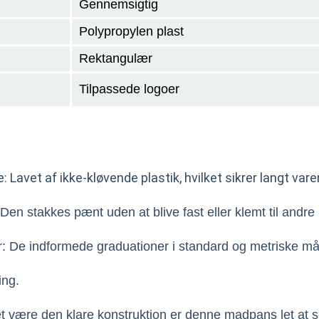
Gennemsigtig
Polypropylen plast
Rektangulær
Tilpassede logoer
: Lavet af ikke-kløvende plastik, hvilket sikrer langt var
Den stakkes pænt uden at blive fast eller klemt til andr
r: De indformede graduationer i standard og metriske m
ing.
et være den klare konstruktion er denne madpans let at 