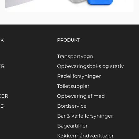
NK
PRODUKT
Transportvogn
ER
Opbevaringsboks og stativ
Pedel forsyninger
Toiletsuppler
CER
Opbevaring af mad
AD
Bordservice
Bar & kaffe forsyninger
Bageartikler
Køkkenhåndværktøjer