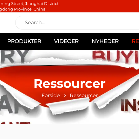
ning Street, Jianghai District,
gdong Province, China
PRODUKTER
VIDEOER
NYHEDER
RE
Ressourcer
Forside
Ressourcer