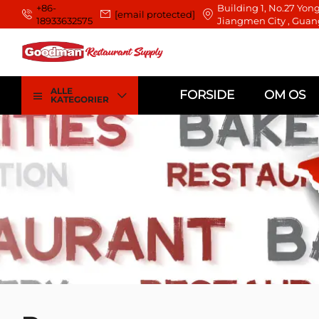
+86-
Building 1, No.27 Yong
[email protected]
18933632575
Jiangmen City , Guan
ALLE
FORSIDE
OM OS
KATEGORIER