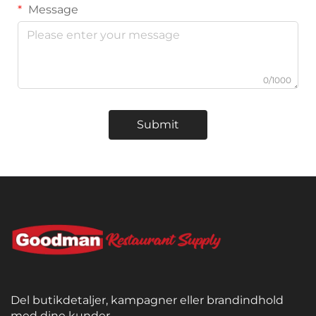
Message
0/1000
Submit
Del butikdetaljer, kampagner eller brandindhold
med dine kunder