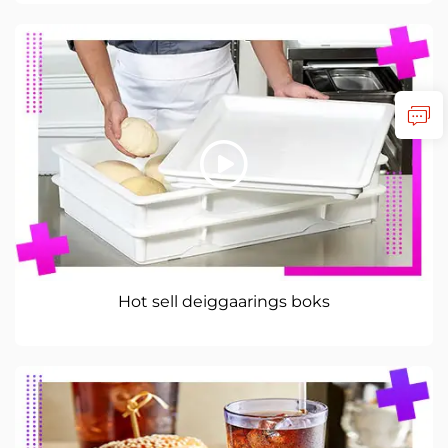
Hot sell deiggaarings boks