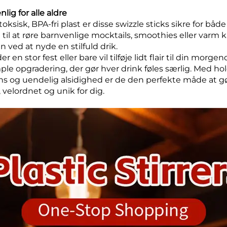
lig for alle aldre
toksisk, BPA-fri plast er disse swizzle sticks sikre for bå
il at røre barnvenlige mocktails, smoothies eller varm ka
n ved at nyde en stilfuld drik.
en stor fest eller bare vil tilføje lidt flair til din morgend
ple opgradering, der gør hver drink føles særlig. Med ho
 og uendelig alsidighed er de den perfekte måde at gø
velordnet og unik for dig.