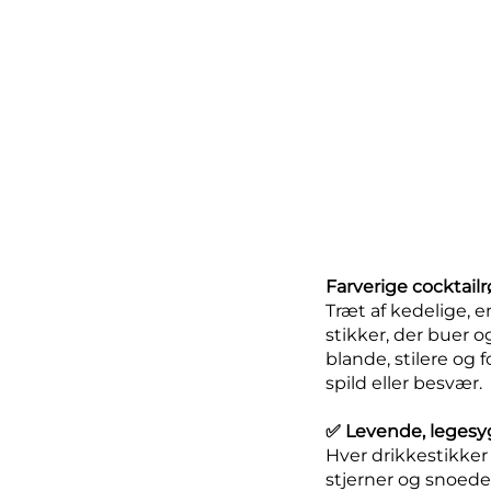
Farverige cocktailrør
Træt af kedelige, 
stikker, der buer 
blande, stilere og f
spild eller besvær.
✅ Levende, legesyge
Hver drikkestikker
stjerner og snoede 