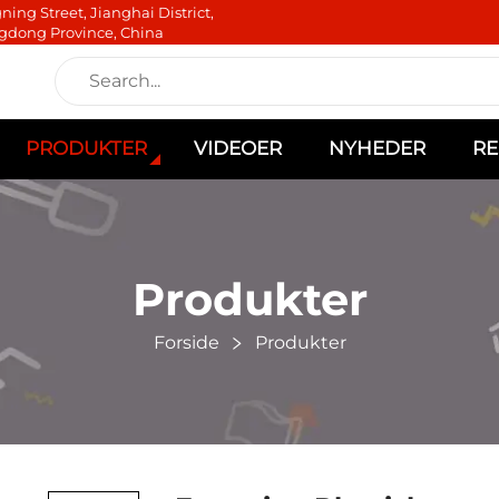
ning Street, Jianghai District,
gdong Province, China
PRODUKTER
VIDEOER
NYHEDER
RE
Produkter
Forside
Produkter