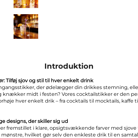
Introduktion
: Tilføj sjov og stil til hver enkelt drink
engangsstikker, der ødelægger din drikkes stemning, elle
og knækker midt i festen? Vores cocktailstikker er den p
orhøje hver enkelt drik – fra cocktails til mocktails, kaffe
 designs, der skiller sig ud
 er fremstillet i klare, opsigtsvækkende farver med sjov
mønstre, hvilket gør selv den enkleste drik til en samta