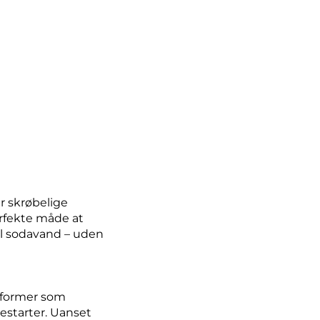
r skrøbelige
erfekte måde at
 til sodavand – uden
e former som
lestarter. Uanset