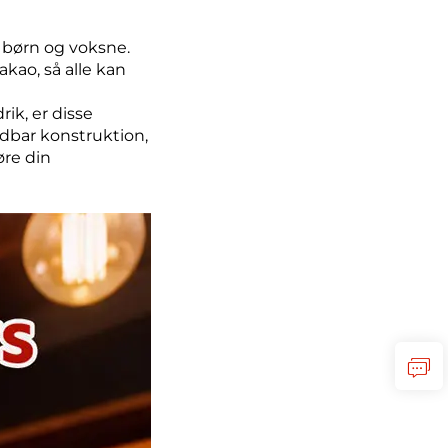
de børn og voksne.
kao, så alle kan
rik, er disse
ldbar konstruktion,
re din