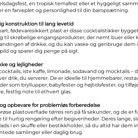
lsdagsfest, en tropisk temafest eller et hyggeligt samm
er en farveplet og personlighed til din baropsætning.
g konstruktion til lang levetid
bart, fødevaresikkert plast er disse cocktailstikker bygge
 til skrøbelige engangsprodukter, der nemt buer eller k
landingen af drikke, og du kan vaske og genbruge dem 
pild og sparer dig penge på sigt.
rikke og lejligheder
e cocktails, iste kaffe, limonade, sodavand og mocktails – 
 drik, du serverer. De er ideelle til hjemmebarer, restaur
r som bryllupper, babyfester og højtidsfester, og tilføj
stlig note til ethvert glas.
og opbevare for problemløs forberedelse
røse plastoverflade tørres ren på få sekunder, og de er f
 til hurtig rengøring efter begivenheder. Deres lange, s
ds i en skuffe eller bestikkholder, så du altid har dem i
ntede samlinger eller daglig brug.