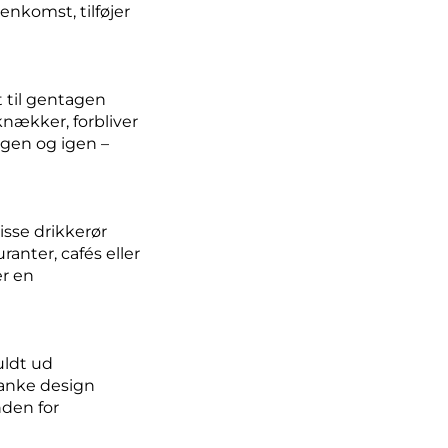
enkomst, tilføjer
t til gentagen
nækker, forbliver
igen og igen –
disse drikkerør
anter, cafés eller
er en
uldt ud
lanke design
nden for