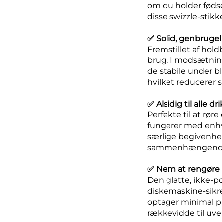
om du holder fødse
disse swizzle-stikk
✅ Solid, genbrugeli
Fremstillet af hold
brug. I modsætning
de stabile under b
hvilket reducerer s
✅ Alsidig til alle d
Perfekte til at rør
fungerer med enhver
særlige begivenhede
sammenhængende, fe
✅ Nem at rengøre 
Den glatte, ikke-po
diskemaskine-sikre
optager minimal pla
rækkevidde til uve