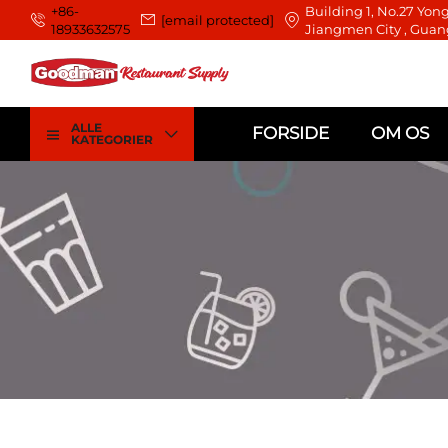
+86-
Building 1, No.27 Yong
[email protected]
18933632575
Jiangmen City , Guan
ALLE
FORSIDE
OM OS
KATEGORIER