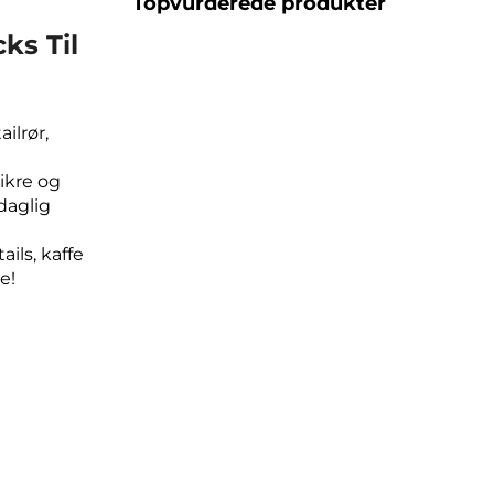
Topvurderede produkter
cks Til
ailrør,
ikre og
daglig
ails, kaffe
e!