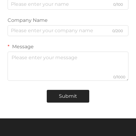
0/100
Company Name
0/200
Message
0/1000
Submit