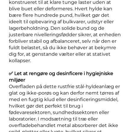
konstrueret til at klare tunge laster uden at
blive buet eller deformeres. Hvert hylde kan
bære flere hundrede pund, hvilket gør det
ideelt til opbevaring af bulkvarer, udstyr eller
lagerbeholdning. Den solide bund og de
justerbare nivelleringsfødder sikrer, at enheden
forbliver stabil og afbalanceret, selv når den er
fuldt belastet, så du ikke behøver at bekymre
dig for, at genstande vælter eller at stativet
kollapser.
✅ Let at rengøre og desinficere i hygiejniske
miljøer
Overfladen på dette rustfrie stål-hyldeanlæg er
glat og ikke-porøs og kan derfor nemt tørres af
med en fugtig klud eller desinficeringsmiddel,
hvilket gør det perfekt til brug i
fødevaresektoren, sundhedssektoren eller
laboratorier. I modsætning til træ eller
overfladebehandlet metal absorberer det ikke
spild, pletter eller lugte, hvilket sikrer et