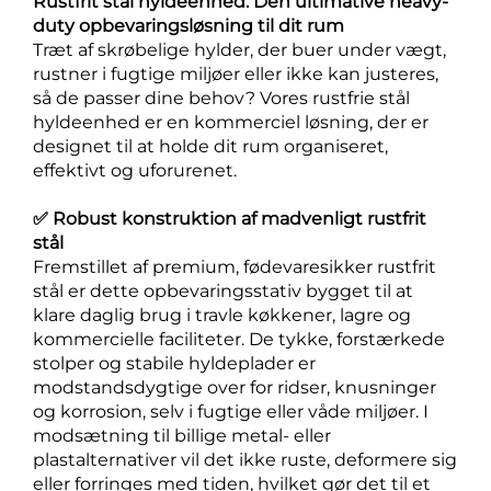
Rustfrit stål hyldeenhed: Den ultimative heavy-
duty opbevaringsløsning til dit rum
Træt af skrøbelige hylder, der buer under vægt,
rustner i fugtige miljøer eller ikke kan justeres,
så de passer dine behov? Vores rustfrie stål
hyldeenhed er en kommerciel løsning, der er
designet til at holde dit rum organiseret,
effektivt og uforurenet.
✅ Robust konstruktion af madvenligt rustfrit
stål
Fremstillet af premium, fødevaresikker rustfrit
stål er dette opbevaringsstativ bygget til at
klare daglig brug i travle køkkener, lagre og
kommercielle faciliteter. De tykke, forstærkede
stolper og stabile hyldeplader er
modstandsdygtige over for ridser, knusninger
og korrosion, selv i fugtige eller våde miljøer. I
modsætning til billige metal- eller
plastalternativer vil det ikke ruste, deformere sig
eller forringes med tiden, hvilket gør det til et