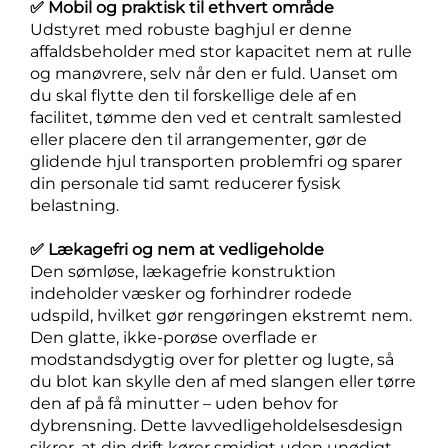
✅ Mobil og praktisk til ethvert område
Udstyret med robuste baghjul er denne
affaldsbeholder med stor kapacitet nem at rulle
og manøvrere, selv når den er fuld. Uanset om
du skal flytte den til forskellige dele af en
facilitet, tømme den ved et centralt samlested
eller placere den til arrangementer, gør de
glidende hjul transporten problemfri og sparer
din personale tid samt reducerer fysisk
belastning.
✅ Lækagefri og nem at vedligeholde
Den sømløse, lækagefrie konstruktion
indeholder væsker og forhindrer rodede
udspild, hvilket gør rengøringen ekstremt nem.
Den glatte, ikke-porøse overflade er
modstandsdygtig over for pletter og lugte, så
du blot kan skylle den af med slangen eller tørre
den af på få minutter – uden behov for
dybrensning. Dette lavvedligeholdelsesdesign
sikrer, at din drift kører smidigt uden unødigt