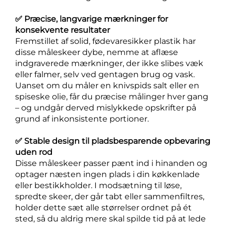
✅ Præcise, langvarige mærkninger for
konsekvente resultater
Fremstillet af solid, fødevaresikker plastik har
disse måleskeer dybe, nemme at aflæse
indgraverede mærkninger, der ikke slibes væk
eller falmer, selv ved gentagen brug og vask.
Uanset om du måler en knivspids salt eller en
spiseske olie, får du præcise målinger hver gang
– og undgår derved mislykkede opskrifter på
grund af inkonsistente portioner.
✅ Stable design til pladsbesparende opbevaring
uden rod
Disse måleskeer passer pænt ind i hinanden og
optager næsten ingen plads i din køkkenlade
eller bestikkholder. I modsætning til løse,
spredte skeer, der går tabt eller sammenfiltres,
holder dette sæt alle størrelser ordnet på ét
sted, så du aldrig mere skal spilde tid på at lede