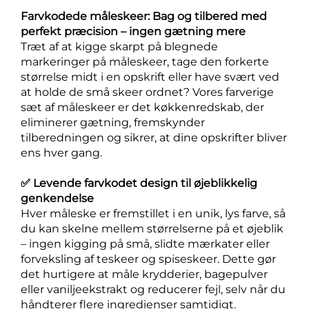
Farvkodede måleskeer: Bag og tilbered med
perfekt præcision – ingen gætning mere
Træt af at kigge skarpt på blegnede
markeringer på måleskeer, tage den forkerte
størrelse midt i en opskrift eller have svært ved
at holde de små skeer ordnet? Vores farverige
sæt af måleskeer er det køkkenredskab, der
eliminerer gætning, fremskynder
tilberedningen og sikrer, at dine opskrifter bliver
ens hver gang.
✅ Levende farvkodet design til øjeblikkelig
genkendelse
Hver måleske er fremstillet i en unik, lys farve, så
du kan skelne mellem størrelserne på et øjeblik
– ingen kigging på små, slidte mærkater eller
forveksling af teskeer og spiseskeer. Dette gør
det hurtigere at måle krydderier, bagepulver
eller vaniljeekstrakt og reducerer fejl, selv når du
håndterer flere ingredienser samtidigt.