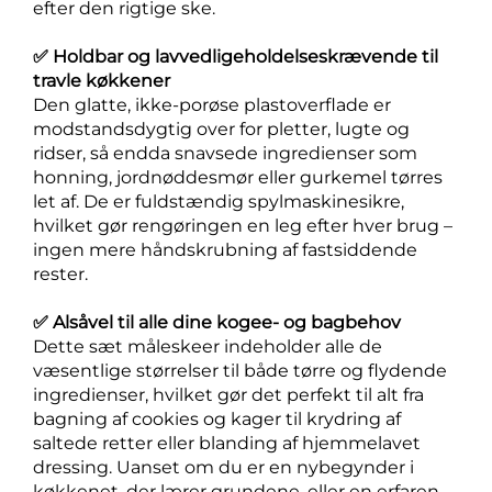
efter den rigtige ske.
✅ Holdbar og lavvedligeholdelseskrævende til
travle køkkener
Den glatte, ikke-porøse plastoverflade er
modstandsdygtig over for pletter, lugte og
ridser, så endda snavsede ingredienser som
honning, jordnøddesmør eller gurkemel tørres
let af. De er fuldstændig spylmaskinesikre,
hvilket gør rengøringen en leg efter hver brug –
ingen mere håndskrubning af fastsiddende
rester.
✅ Alsåvel til alle dine kogee- og bagbehov
Dette sæt måleskeer indeholder alle de
væsentlige størrelser til både tørre og flydende
ingredienser, hvilket gør det perfekt til alt fra
bagning af cookies og kager til krydring af
saltede retter eller blanding af hjemmelavet
dressing. Uanset om du er en nybegynder i
køkkenet, der lærer grundene, eller en erfaren