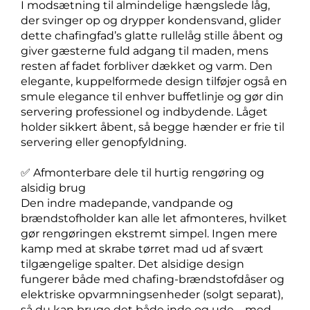
I modsætning til almindelige hængslede låg,
der svinger op og drypper kondensvand, glider
dette chafingfad’s glatte rullelåg stille åbent og
giver gæsterne fuld adgang til maden, mens
resten af fadet forbliver dækket og varm. Den
elegante, kuppelformede design tilføjer også en
smule elegance til enhver buffetlinje og gør din
servering professionel og indbydende. Låget
holder sikkert åbent, så begge hænder er frie til
servering eller genopfyldning.
✅ Afmonterbare dele til hurtig rengøring og
alsidig brug
Den indre madepande, vandpande og
brændstofholder kan alle let afmonteres, hvilket
gør rengøringen ekstremt simpel. Ingen mere
kamp med at skrabe tørret mad ud af svært
tilgængelige spalter. Det alsidige design
fungerer både med chafing-brændstofdåser og
elektriske opvarmningsenheder (solgt separat),
så du kan bruge det både inde og ude – med