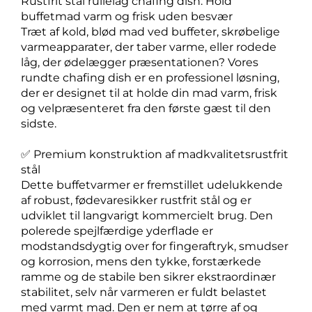
Rustfrit stål rullelåg chafing dish: Hold
buffetmad varm og frisk uden besvær
Træt af kold, blød mad ved buffeter, skrøbelige
varmeapparater, der taber varme, eller rodede
låg, der ødelægger præsentationen? Vores
rundte chafing dish er en professionel løsning,
der er designet til at holde din mad varm, frisk
og velpræsenteret fra den første gæst til den
sidste.
✅ Premium konstruktion af madkvalitetsrustfrit
stål
Dette buffetvarmer er fremstillet udelukkende
af robust, fødevaresikker rustfrit stål og er
udviklet til langvarigt kommercielt brug. Den
polerede spejlfærdige yderflade er
modstandsdygtig over for fingeraftryk, smudser
og korrosion, mens den tykke, forstærkede
ramme og de stabile ben sikrer ekstraordinær
stabilitet, selv når varmeren er fuldt belastet
med varmt mad. Den er nem at tørre af og