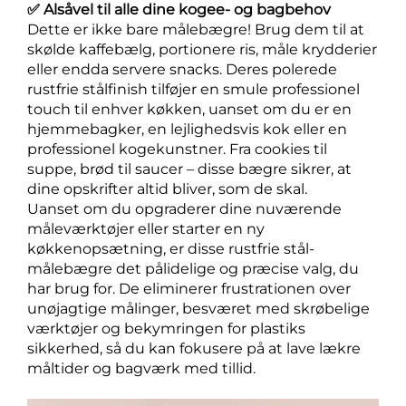
✅ Alsåvel til alle dine kogee- og bagbehov
Dette er ikke bare målebægre! Brug dem til at
skølde kaffebælg, portionere ris, måle krydderier
eller endda servere snacks. Deres polerede
rustfrie stålfinish tilføjer en smule professionel
touch til enhver køkken, uanset om du er en
hjemmebagker, en lejlighedsvis kok eller en
professionel kogekunstner. Fra cookies til
suppe, brød til saucer – disse bægre sikrer, at
dine opskrifter altid bliver, som de skal.
Uanset om du opgraderer dine nuværende
måleværktøjer eller starter en ny
køkkenopsætning, er disse rustfrie stål-
målebægre det pålidelige og præcise valg, du
har brug for. De eliminerer frustrationen over
unøjagtige målinger, besværet med skrøbelige
værktøjer og bekymringen for plastiks
sikkerhed, så du kan fokusere på at lave lækre
måltider og bagværk med tillid.