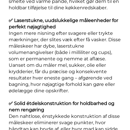
smelte ved varme pande, hvilket gør dem til en
holdbar tilføjelse til dine køkkenredskaber.
✅ Laserstukne, uudslukkelige måleenheder for
perfekt nøjagtighed
Ingen mere nisning efter svagere eller trykte
mærkninger, der slites væk efter få vasker. Disse
måleskeer har dybe, laserstukne
volumenangivelser (både i milliliter og cups),
som er permanente og nemme at aflæse.
Uanset om du måler mel, sukker, olie eller
krydderier, får du præcise og konsekvente
resultater hver eneste gang – afgørende ved
bagning, hvor nøjagtige forhold kan gøre eller
ødelægge dine opskrifter.
✅ Solid étdelskonstruktion for holdbarhed og
nem rengøring
Den nahtlose, énstykkede konstruktion af disse
måleskeer eliminerer svage punkter, hvor
håndtag kan bryde af, eller hvor mad kan sidde