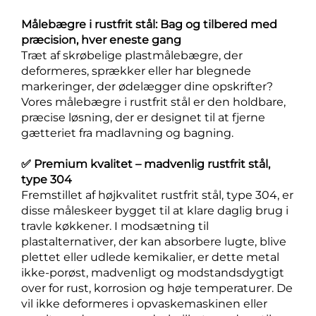
Målebægre i rustfrit stål: Bag og tilbered med
præcision, hver eneste gang
Træt af skrøbelige plastmålebægre, der
deformeres, sprækker eller har blegnede
markeringer, der ødelægger dine opskrifter?
Vores målebægre i rustfrit stål er den holdbare,
præcise løsning, der er designet til at fjerne
gætteriet fra madlavning og bagning.
✅ Premium kvalitet – madvenlig rustfrit stål,
type 304
Fremstillet af højkvalitet rustfrit stål, type 304, er
disse måleskeer bygget til at klare daglig brug i
travle køkkener. I modsætning til
plastalternativer, der kan absorbere lugte, blive
plettet eller udlede kemikalier, er dette metal
ikke-porøst, madvenligt og modstandsdygtigt
over for rust, korrosion og høje temperaturer. De
vil ikke deformeres i opvaskemaskinen eller