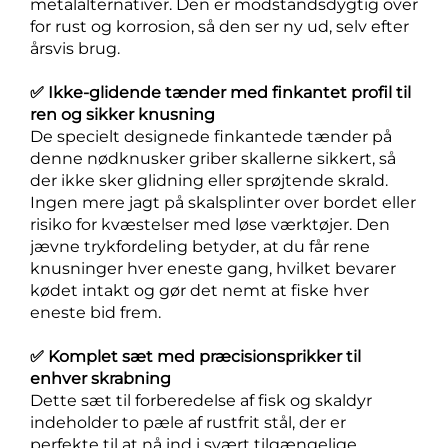
metalalternativer. Den er modstandsdygtig over
for rust og korrosion, så den ser ny ud, selv efter
årsvis brug.
✅ Ikke-glidende tænder med finkantet profil til
ren og sikker knusning
De specielt designede finkantede tænder på
denne nødknusker griber skallerne sikkert, så
der ikke sker glidning eller sprøjtende skrald.
Ingen mere jagt på skalsplinter over bordet eller
risiko for kvæstelser med løse værktøjer. Den
jævne trykfordeling betyder, at du får rene
knusninger hver eneste gang, hvilket bevarer
kødet intakt og gør det nemt at fiske hver
eneste bid frem.
✅ Komplet sæt med præcisionsprikker til
enhver skrabning
Dette sæt til forberedelse af fisk og skaldyr
indeholder to pæle af rustfrit stål, der er
perfekte til at nå ind i svært tilgængelige