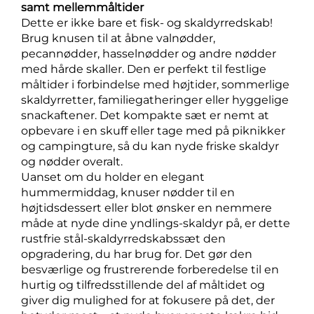
samt mellemmåltider
Dette er ikke bare et fisk- og skaldyrredskab!
Brug knusen til at åbne valnødder,
pecannødder, hasselnødder og andre nødder
med hårde skaller. Den er perfekt til festlige
måltider i forbindelse med højtider, sommerlige
skaldyrretter, familiegatheringer eller hyggelige
snackaftener. Det kompakte sæt er nemt at
opbevare i en skuff eller tage med på piknikker
og campingture, så du kan nyde friske skaldyr
og nødder overalt.
Uanset om du holder en elegant
hummermiddag, knuser nødder til en
højtidsdessert eller blot ønsker en nemmere
måde at nyde dine yndlings-skaldyr på, er dette
rustfrie stål-skaldyrredskabssæt den
opgradering, du har brug for. Det gør den
besværlige og frustrerende forberedelse til en
hurtig og tilfredsstillende del af måltidet og
giver dig mulighed for at fokusere på det, der