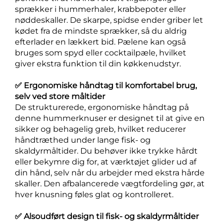
sprækker i hummerhaler, krabbepoter eller
nøddeskaller. De skarpe, spidse ender griber let
kødet fra de mindste sprækker, så du aldrig
efterlader en lækkert bid. Pælene kan også
bruges som spyd eller cocktailpæle, hvilket
giver ekstra funktion til din køkkenudstyr.
✅ Ergonomiske håndtag til komfortabel brug,
selv ved store måltider
De strukturerede, ergonomiske håndtag på
denne hummerknuser er designet til at give en
sikker og behagelig greb, hvilket reducerer
håndtræthed under lange fisk- og
skaldyrmåltider. Du behøver ikke trykke hårdt
eller bekymre dig for, at værktøjet glider ud af
din hånd, selv når du arbejder med ekstra hårde
skaller. Den afbalancerede vægtfordeling gør, at
hver knusning føles glat og kontrolleret.
✅ Alsoudført design til fisk- og skaldyrmåltider