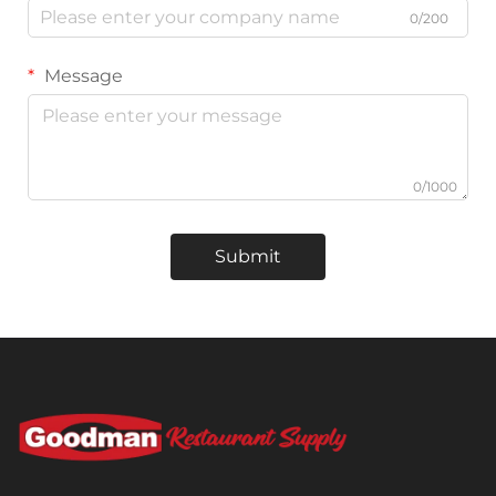
0/200
Message
0/1000
Submit