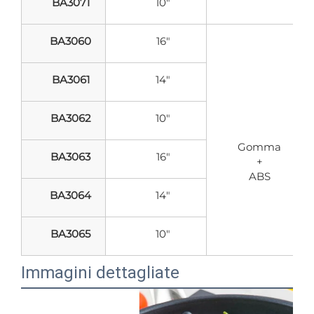
BA3071
10"
BA3060
16"
BA3061
14"
BA3062
10"
Gomma
BA3063
16"
+
ABS
BA3064
14"
BA3065
10"
Immagini dettagliate