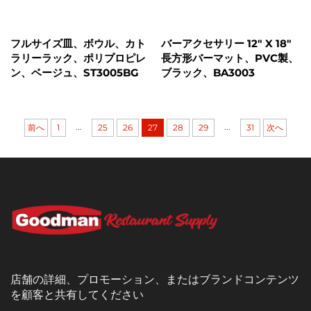
フルサイズ皿、ボウル、カト
バーアクセサリー 12" X 18"
ラリーラック、ポリプロピレ
長方形バーマット、PVC製、
ン、ベージュ、ST3005BG
ブラック、BA3003
...
...
前へ
1
25
26
27
28
29
31
次へ
店舗の詳細、プロモーション、またはブランドコンテンツ
を顧客と共有してください