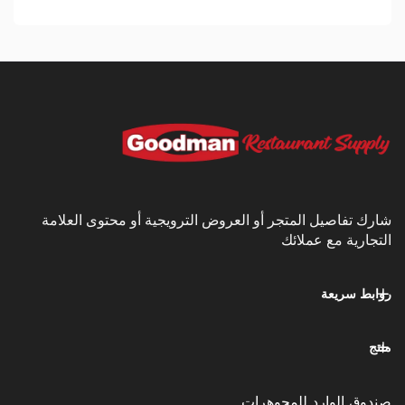
يل المتجر أو العروض الترويجية أو محتوى العلامة
مع عملائك
عة
وارد للمجوهرات