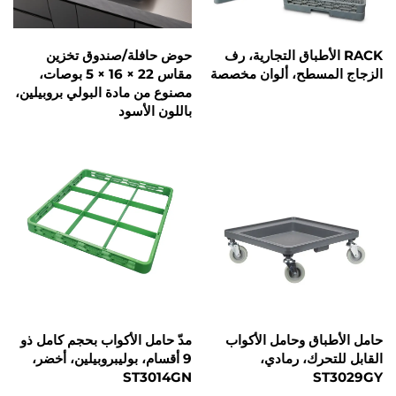
R الأطباق التجارية، رف
حوض حافلة/صندوق تخزين
لمسطح، ألوان مخصصة
مقاس 22 × 16 × 5 بوصات،
مصنوع من مادة البولي بروبيلين،
باللون الأسود
باق وحامل الأكواب
مدّ حامل الأكواب بحجم كامل ذو
حرك، رمادي،
9 أقسام، بوليبروبيلين، أخضر،
ST3014GN
S