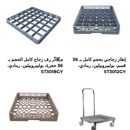
إطار زجاجي بحجم كامل بـ 36
م延دِّر رف زجاج كامل الحجم بـ
روبيلين، رمادي،
36 حجرة، بوليبروبيلين، رمادي،
ST3018GY
S