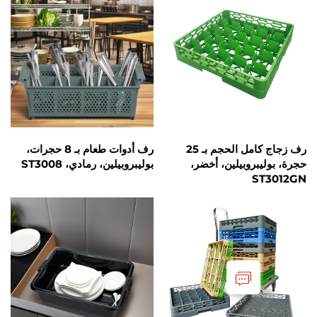
رف زجاج كامل الحجم بـ 25
رف أدوات طعام بـ 8 حجرات،
بروبيلين، أخضر،
بوليبروبيلين، رمادي، ST3008
S