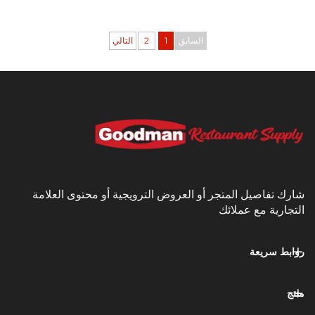
السابق
1
2
التالي
يل المتجر أو العروض الترويجية أو محتوى العلامة
مع عملائك
عة