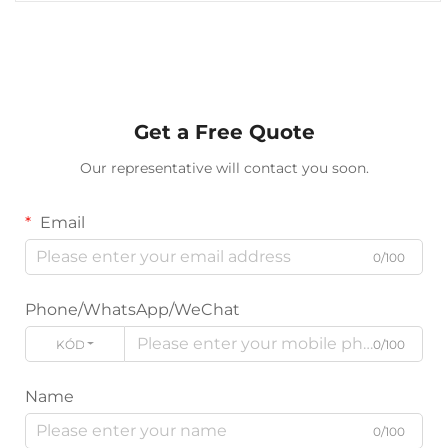
Get a Free Quote
Our representative will contact you soon.
Email
0/100
Phone/WhatsApp/WeChat
KÓD
0/100
Name
0/100