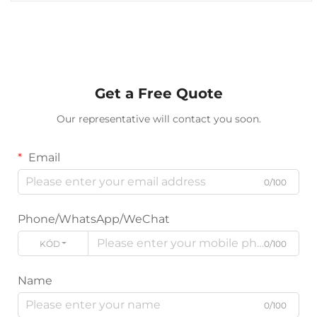
Get a Free Quote
Our representative will contact you soon.
Email
0/100
Phone/WhatsApp/WeChat
KÓD
0/100
Name
0/100