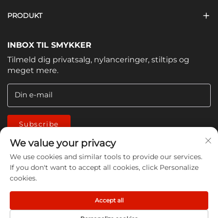
PRODUKT
INBOX TIL SMYKKER
Tilmeld dig privatsalg, nylanceringer, stiltips og
meget mere.
Din e-mail
Subscribe
We value your privacy
We use cookies and similar tools to provide our services.
If you don't want to accept all cookies, click Personalize
cookies.
Copyright © 2026 China Jiangmen Guanwen cleaning
Accept all
products Co., LTD. All rights reserved -
Privatlivspolitik