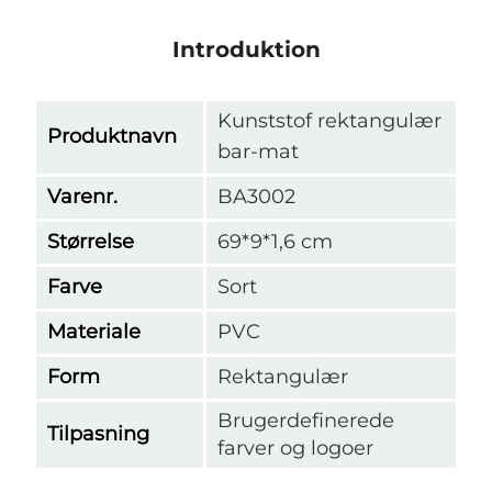
Introduktion
Kunststof rektangulær
Produktnavn
bar-mat
Varenr.
BA3002
Størrelse
69*9*1,6 cm
Farve
Sort
Materiale
PVC
Form
Rektangulær
Brugerdefinerede
Tilpasning
farver og logoer