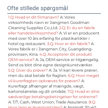
Ofte stillede spørgsmål
1.Q: Hvad er dit firmanavn? 
A: Vores 
virksomheds navn er Jiangmen Goodman 
Cleaning Supplies Co.,Ltd. 
2.Q: Er du en fabrik 
eller handelsvirksomhed? 
A: Vi er en producent 
med over 10 års erfaring for plastikartikler i 
hotel og restaurant. 
3.Q: Hvor er din fabrik? 
A: 
Vores fabrik er i Jiangmen City, Guangdong-
provinsen, Kina. 
4.Q: Accepterer dit produkt 
OEM-service? 
A: Ja, OEM-service er tilgængelig. 
Send os blot dine egne designkunstværker. 
5.Q: Giver du prøver? 
A: Ja. Vi kan levere prøver, 
men du skal betale for fragten. 
6.Q: Hvor meget 
vil kurerfragten opkræves for prøven? 
A: 
Kurerfragt afhænger af mængde, vægt, 
kartonstørrelse og dit område. 
7.Q: Hvad er dine 
sædvanlige betalingsbetingelser for ordrerne? 
A: T/T, Cash, West Union, Trade Assurance. 
8.Q: 
Hvor lang er leveringstiden? 
A: Normalt 30-40 