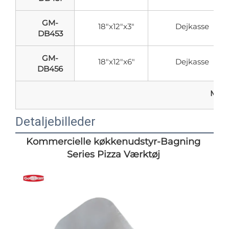
GM-
18"x12"x3"
Dejkasse
DB453
GM-
18"x12"x6"
Dejkasse
DB456
Mere 
Detaljebilleder
Kommercielle køkkenudstyr-Bagning 
Series Pizza Værktøj 