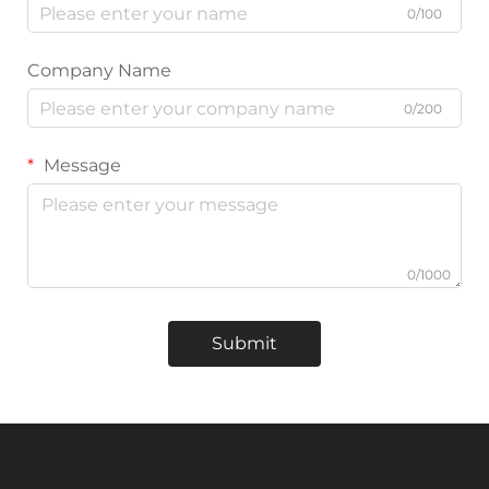
0/100
Company Name
0/200
Message
0/1000
Submit