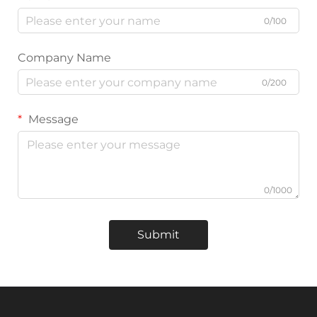
0/100
Company Name
0/200
Message
0/1000
Submit