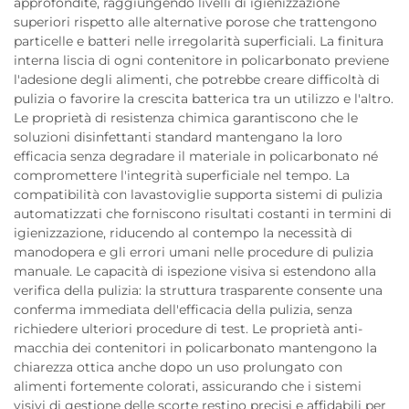
approfondite, raggiungendo livelli di igienizzazione
superiori rispetto alle alternative porose che trattengono
particelle e batteri nelle irregolarità superficiali. La finitura
interna liscia di ogni contenitore in policarbonato previene
l'adesione degli alimenti, che potrebbe creare difficoltà di
pulizia o favorire la crescita batterica tra un utilizzo e l'altro.
Le proprietà di resistenza chimica garantiscono che le
soluzioni disinfettanti standard mantengano la loro
efficacia senza degradare il materiale in policarbonato né
compromettere l'integrità superficiale nel tempo. La
compatibilità con lavastoviglie supporta sistemi di pulizia
automatizzati che forniscono risultati costanti in termini di
igienizzazione, riducendo al contempo la necessità di
manodopera e gli errori umani nelle procedure di pulizia
manuale. Le capacità di ispezione visiva si estendono alla
verifica della pulizia: la struttura trasparente consente una
conferma immediata dell'efficacia della pulizia, senza
richiedere ulteriori procedure di test. Le proprietà anti-
macchia dei contenitori in policarbonato mantengono la
chiarezza ottica anche dopo un uso prolungato con
alimenti fortemente colorati, assicurando che i sistemi
visivi di gestione delle scorte restino precisi e affidabili per