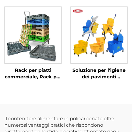
acciaio inossidabile
once, policarbonato,
trasparente, DR3014CL
Rack per piatti
Soluzione per l'igiene
commerciale, Rack per
dei pavimenti
vetro e stoviglie, Colori
commerciali Carrello
su misura
per pulizie con secchio
strizzatore per mocio
Il contenitore alimentare in policarbonato offre
numerosi vantaggi pratici che rispondono
direttamente alle sfide operative affrontate dagli