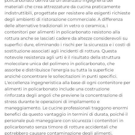
policarbonato deriva da un avanzato ingegneria dei
materiali che crea attrezzature da cucina praticamente
indistruttibili, progettate per resistere alle esigenti richieste
degli ambienti di ristorazione commerciale. A differenza
delle alternative tradizionali in vetro o ceramica, i
contenitori per alimenti in policarbonato resistono alla
rottura anche se lasciati cadere da altezze considerevoli su
superfici dure, eliminando i rischi per la sicurezza e i costi di
sostituzione associati agli incidenti di rottura. Questa
notevole resistenza agli urti è il risultato della struttura
molecolare unica del polimero in policarbonato, che
assorbe e distribuisce l'energia su tutta la superficie
anziché concentrare le sollecitazioni in punti specifici.
L'eccellenza ingegneristica alla base di ogni contenitore per
alimenti in policarbonato include una costruzione
rinforzata degli angoli che previene la concentrazione di
stress durante le operazioni di impilamento e
maneggiamento. Le cucine professionali traggono enormi
benefici da questo vantaggio in termini di durata, poiché il
personale può maneggiare con sicurezza i contenitori in
policarbonato senza timore di rotture accidentali che
potrebbero causare contaminazione degli alimenti,