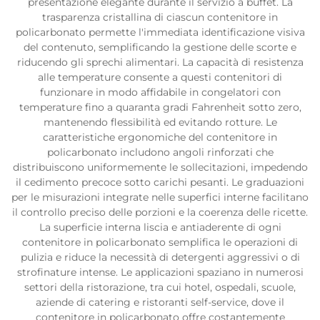
presentazione elegante durante il servizio a buffet. La
trasparenza cristallina di ciascun contenitore in
policarbonato permette l'immediata identificazione visiva
del contenuto, semplificando la gestione delle scorte e
riducendo gli sprechi alimentari. La capacità di resistenza
alle temperature consente a questi contenitori di
funzionare in modo affidabile in congelatori con
temperature fino a quaranta gradi Fahrenheit sotto zero,
mantenendo flessibilità ed evitando rotture. Le
caratteristiche ergonomiche del contenitore in
policarbonato includono angoli rinforzati che
distribuiscono uniformemente le sollecitazioni, impedendo
il cedimento precoce sotto carichi pesanti. Le graduazioni
per le misurazioni integrate nelle superfici interne facilitano
il controllo preciso delle porzioni e la coerenza delle ricette.
La superficie interna liscia e antiaderente di ogni
contenitore in policarbonato semplifica le operazioni di
pulizia e riduce la necessità di detergenti aggressivi o di
strofinature intense. Le applicazioni spaziano in numerosi
settori della ristorazione, tra cui hotel, ospedali, scuole,
aziende di catering e ristoranti self-service, dove il
contenitore in policarbonato offre costantemente