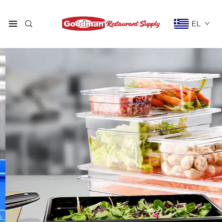
EL
GN Ταψί Φαγητού
Σας προσφέρει έναν τακτοποιημένο και οργανωμένο χώρο
για όλες τις ανάγκες προετοιμασίας φαγητού.
Contact Us