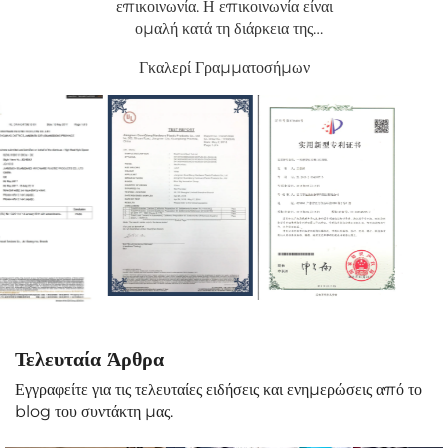
επικοινωνία.
Η επικοινωνία είναι
ομαλή κατά τη διάρκεια της
διαδικασίας προσαρμογής του
Γκαλερί Γραμματοσήμων
προϊόντος.
Και τα προϊόντα είναι
εξαιρετικής ποιότητας.
Τελευταία Άρθρα
Εγγραφείτε για τις τελευταίες ειδήσεις και ενημερώσεις από το
blog του συντάκτη μας.