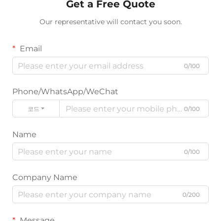
Get a Free Quote
Our representative will contact you soon.
Email
0/100
Phone/WhatsApp/WeChat
코드
0/100
Name
0/100
Company Name
0/200
Message