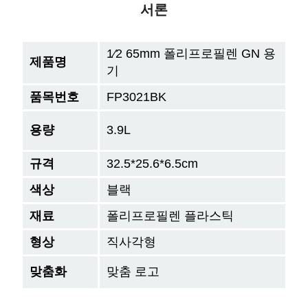
서론
1⁄2 65mm 폴리프로필렌 GN 용
제품명
기
품목번호
FP3021BK
용량
3.9L
규격
32.5*25.6*6.5cm
색상
블랙
재료
폴리프로필렌 플라스틱
형상
직사각형
맞춤화
맞춤 로고