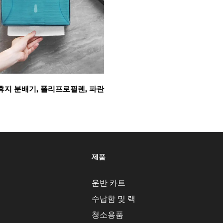
휴지 분배기, 폴리프로필렌, 파란
제품
운반 카트
수납함 및 랙
청소용품