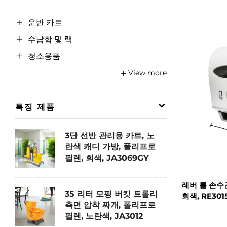
운반 카트
수납함 및 랙
청소용품
View more
특징 제품
3단 선반 관리용 카트, 노
란색 캐디 가방, 폴리프로
필렌, 회색, JA3069GY
레버 롤 손수
35 리터 모핑 버킷 트롤리
회색, RE301
측면 압착 짜개, 폴리프로
필렌, 노란색, JA3012