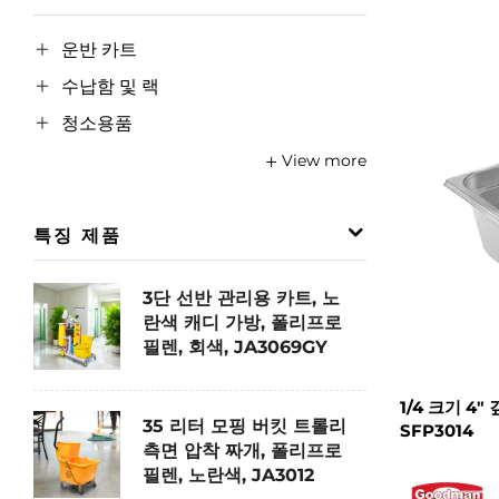
운반 카트
수납함 및 랙
청소용품
View more
특징 제품
3단 선반 관리용 카트, 노
란색 캐디 가방, 폴리프로
필렌, 회색, JA3069GY
1/4 크기 4
35 리터 모핑 버킷 트롤리
SFP3014
측면 압착 짜개, 폴리프로
필렌, 노란색, JA3012