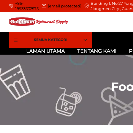
+86-
Building 1, No.27 Yong
[email protected]
18933632575
Jiangmen City , Guan
SEMUA KATEGORI
LAMAN UTAMA
TENTANG KAMI
P
Foo