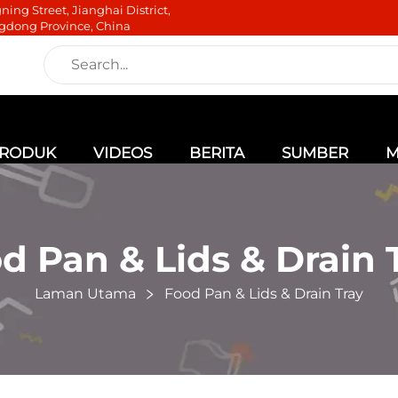
ning Street, Jianghai District,
gdong Province, China
RODUK
VIDEOS
BERITA
SUMBER
M
d Pan & Lids & Drain 
Laman Utama
Food Pan & Lids & Drain Tray