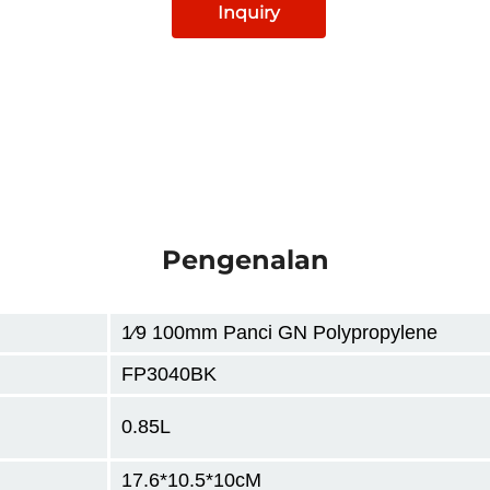
Inquiry
Pengenalan
1⁄9 100mm
Panci GN Polypropylene
FP3040BK
0.85L
17.6*10.5*10
cM