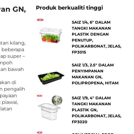
Produk berkualiti tinggi
Pan GN,
SAIZ 1/4, 6" DALAM
TANGKI MAKANAN
PLASTIK DENGAN
PENUTUP,
tan kilang,
POLIKARBONAT, JELAS,
m beberapa
FP3015
uap super –
empoh
SAIZ 1/3, 2.5" DALAM
kan bawah
PENYIMPANAN
MAKANAN GN,
akan di
POLIPROPENA, HITAM
n pengalih
upayaan
SAIZ 1/9, 4" DALAM
piawai,
TANGKI MAKANAN
latan
PLASTIK GN,
POLIKARBONAT, JELAS,
FP3020