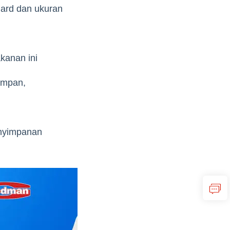
ard dan ukuran
kanan ini
impan,
enyimpanan