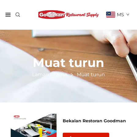
MS
Muat turun
Laman Utama
Muat turun
Bekalan Restoran Goodman