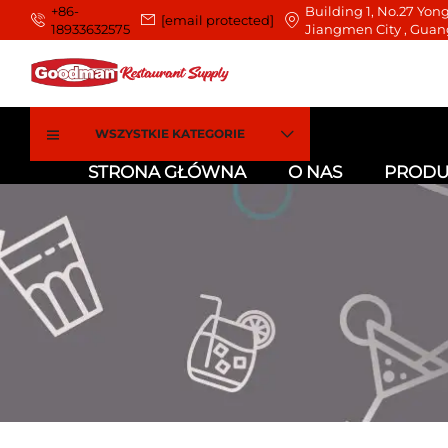
+86-
Building 1, No.27 Yong
[email protected]
18933632575
Jiangmen City , Guan
WSZYSTKIE KATEGORIE
STRONA GŁÓWNA
O NAS
PRODU