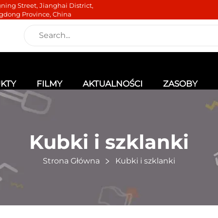
ning Street, Jianghai District,
gdong Province, China
KTY
FILMY
AKTUALNOŚCI
ZASOBY
Kubki i szklanki
Strona Główna
Kubki i szklanki