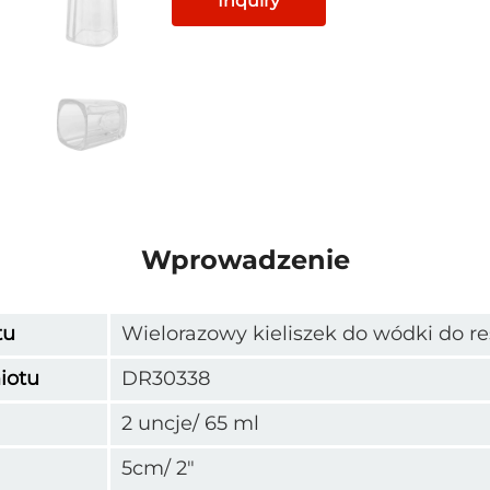
Inquiry
Wprowadzenie
tu
Wielorazowy kieliszek do wódki do re
iotu
DR30338
2 uncje/ 65 ml
5cm/ 2"