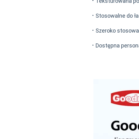
·
Teksturowana po
·
Stosowalne do ł
·
Szeroko stosowa
·
Dostępna personal