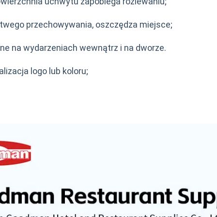
wierzchnia uchwytu zapobiega rozlewaniu;
atwego przechowywania, oszczędza miejsce;
ne na wydarzeniach wewnątrz i na dworze.
izacja logo lub koloru;