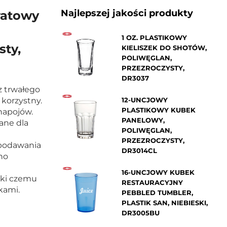
Najlepszej jakości produkty
ratowy
1 OZ. PLASTIKOWY
sty,
KIELISZEK DO SHOTÓW,
POLIWĘGLAN,
PRZEZROCZYSTY,
DR3037
z trwałego
 korzystny.
12-UNCJOWY
PLASTIKOWY KUBEK
napojów.
PANELOWY,
ane dla
POLIWĘGLAN,
PRZEZROCZYSTY,
o podawania
DR3014CL
no
16-UNCJOWY KUBEK
ęki czemu
RESTAURACYJNY
kami.
PEBBLED TUMBLER,
PLASTIK SAN, NIEBIESKI,
DR3005BU