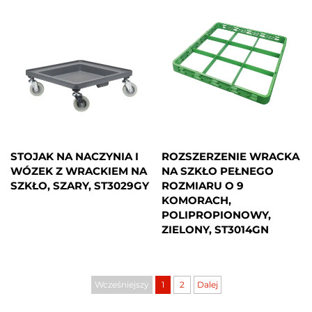
STOJAK NA NACZYNIA I
ROZSZERZENIE WRACKA
WÓZEK Z WRACKIEM NA
NA SZKŁO PEŁNEGO
SZKŁO, SZARY, ST3029GY
ROZMIARU O 9
KOMORACH,
POLIPROPIONOWY,
ZIELONY, ST3014GN
Wcześniejszy
1
2
Dalej