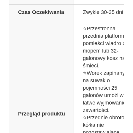
Czas Oczekiwania
Zwykle 30-35 dni
⭐Przestronna
przednia platforma
pomieści wiadro z
mopem lub 32-
galonowy kosz na
śmieci.
⭐Worek zapinany
na suwak o
pojemności 25
galonów umożliwia
łatwe wyjmowanie
zawartości.
Przegląd produktu
⭐Przednie obrotowe
kółka nie
pozostawiające