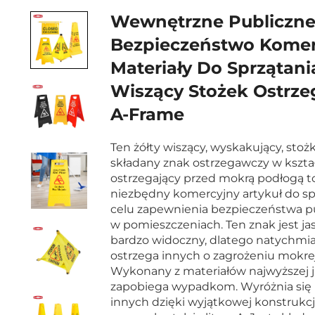
Wewnętrzne Publiczn
Bezpieczeństwo Komer
Materiały Do Sprzątani
Wiszący Stożek Ostrz
A-Frame
Ten żółty wiszący, wyskakujący, stoż
składany znak ostrzegawczy w kształc
ostrzegający przed mokrą podłogą t
niezbędny komercyjny artykuł do sp
celu zapewnienia bezpieczeństwa p
w pomieszczeniach. Ten znak jest jas
bardzo widoczny, dlatego natychmia
ostrzega innych o zagrożeniu mokrej
Wykonany z materiałów najwyższej j
zapobiega wypadkom. Wyróżnia się 
innych dzięki wyjątkowej konstrukcj