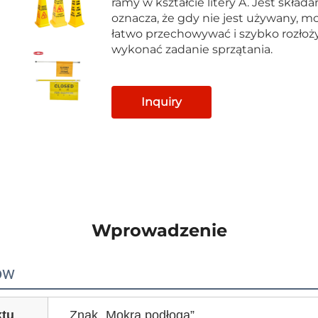
ramy w kształcie litery A. Jest składa
oznacza, że gdy nie jest używany, m
łatwo przechowywać i szybko rozłoży
wykonać zadanie sprzątania.
Inquiry
Wprowadzenie
ów
tu
Znak „Mokra podłoga”