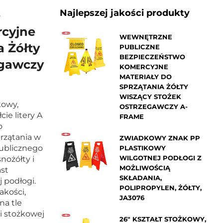
Najlepszej jakości produkty
e
cyjne
WEWNĘTRZNE
a Żółty
PUBLICZNE
BEZPIECZEŃSTWO
egawczy
KOMERCYJNE
MATERIAŁY DO
SPRZĄTANIA ŻÓŁTY
WISZĄCY STOŻEK
kowy,
OSTRZEGAWCZY A-
ie litery A
FRAME
o
rzątania w
ZWIADKOWY ZNAK PP
ublicznego
PLASTIKOWY
WILGOTNEJ PODŁOGI Z
nożółty i
MOŻLIWOŚCIĄ
st
SKŁADANIA,
 podłogi.
POLIPROPYLEN, ŻÓŁTY,
akości,
JA3076
na tle
i stożkowej
26" KSZTAŁT STOŻKOWY,