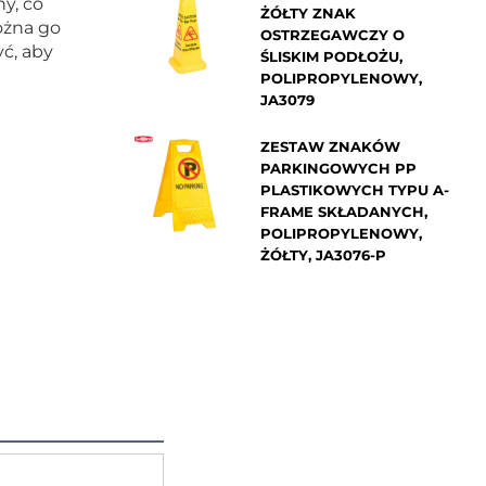
ny, co
ŻÓŁTY ZNAK
ożna go
OSTRZEGAWCZY O
ć, aby
ŚLISKIM PODŁOŻU,
POLIPROPYLENOWY,
JA3079
ZESTAW ZNAKÓW
PARKINGOWYCH PP
PLASTIKOWYCH TYPU A-
FRAME SKŁADANYCH,
POLIPROPYLENOWY,
ŻÓŁTY, JA3076-P