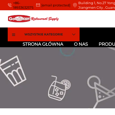
+86-
Building 1, No.27 Yong
[email protected]
18933632575
Jiangmen City , Guan
WSZYSTKIE KATEGORIE
STRONA GŁÓWNA
O NAS
PRODU