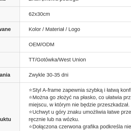
62x30cm
wane
Kolor / Materiał / Logo
OEM/ODM
TT/Gotówka/West Union
ania
Zwykle 30-35 dni
⭐Styl A-frame zapewnia szybką i łatwą konf
⭐Można go złożyć na płasko, co ułatwia p
miejscu, w którym nie będzie przeszkadzał.
⭐Uchwyt u góry znaku umożliwia łatwe prz
duktu
ręcznie lub na wózku.
⭐Dołączona czerwona grafika podkreśla ni