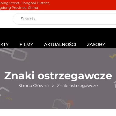
ning Street, Jianghai District,
gdong Province, China
KTY
FILMY
AKTUALNOŚCI
ZASOBY
Znaki ostrzegawcze
Strona Główna
Znaki ostrzegawcze