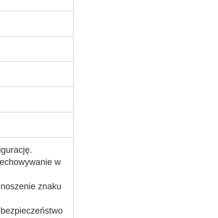
igurację.
rzechowywanie w
enoszenie znaku
ebezpieczeństwo