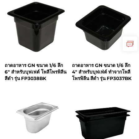
ถาดอาหาร GN ขนาด 1/6 ลึก
ถาดอาหาร GN ขนาด 1/6 ลึก
6" สำหรับบุฟเฟต์ โพลีโพรพิลีน
4" สำหรับบุฟเฟ่ต์ ทำจากโพลี
สีดำ รุ่น FP3038BK
โพรพิลีน สีดำ รุ่น FP3037BK