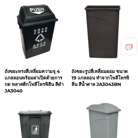
ถังขยะทรงสี่เหลี่ยมความจุ 4
ถังขยะรูปสี่เหลี่ยมผอม ขนาด
แกลลอนพร้อมฝาเปิดด้วยการ
19 แกลลอน ทำจากโพลีโพรพิ
กด พลาสติกโพลีโพรพิลีน สีดำ
ลีน สีน้ำตาล JA3043BN
JA3040