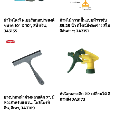
ผ้าไมโครไฟเบอร์อเนกประสงค์
ด้ามไม้กวาดชื้นแบบมีราวจับ
ขนาด 10" X 10", สีน้ำเงิน,
59.25 นิ้ว ดีไซน์มีช่องข้าง สีไม้
JA3135
สีสันต่างๆ JA3151
หัวฉีดพลาสติก PP เปลี่ยนได้ สี
ยางปาดหน้าต่างพลาสติก 7", มี
ตามสั่ง JA3173
ห่วงสำหรับแขวน, โพลีโพรพิ
ลีน, สีเทา, JA3109