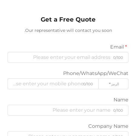
Get a Free Quote
Our representative will contact you soon.
Phone/WhatsApp/W
ز
0/100
Company