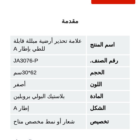
مقدمة
علامة تحذير أرضية مبللة قابلة
اسم المنتج
للطي بإطار A
قم الصنف.
JA3076-P
الحجم
62*30سم
اللون
أصفر
المادة
بلاستيك البولي بروبلين
الشكل
إطار A
تخصيص
شعار أو نمط مخصص متاح