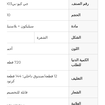
قم الصنف.
جي كيو-بي003
الحجم
10"
مادة
سيليكون + بلاستيك
الشكل
الشفرة
اللون
أحمر
لكمية الدنيا
720 قطعة
للطلب
12 قطعة/صندوق داخلي؛ 144 قطعة/
التغليف
كرتونة
الشعار
قابلة للتخصيص
العلامة