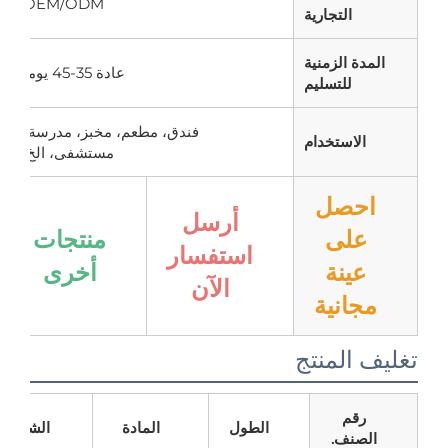
OEM/ODM
التجارية
مدة الزمنية
عادة 35-45 يوما
للتسليم
فندق، مطعم، مخبز، مدرسة،
الاستخدام
مستشفى، الخ.
حصل
أرسل
منتجات
على
استفسار
أخرى
عينة
الآن
جانية
 المنتج
رقم
الطول
المادة
الشكل
الحج
لصنف.