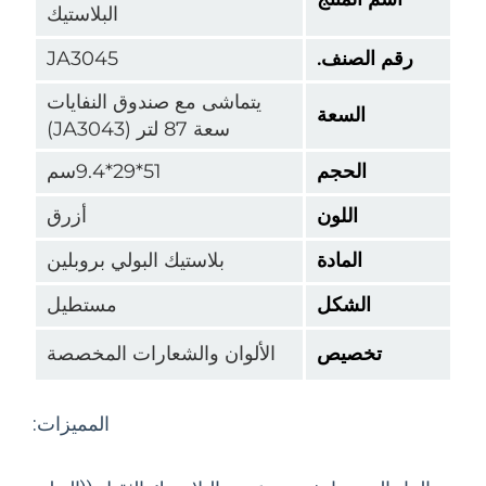
البلاستيك
قم الصنف.
JA3045
يتماشى مع صندوق النفايات
السعة
سعة 87 لتر (JA3043)
الحجم
51*29*9.4سم
اللون
أزرق
المادة
بلاستيك البولي بروبلين
الشكل
مستطيل
تخصيص
الألوان والشعارات المخصصة
المميزات: