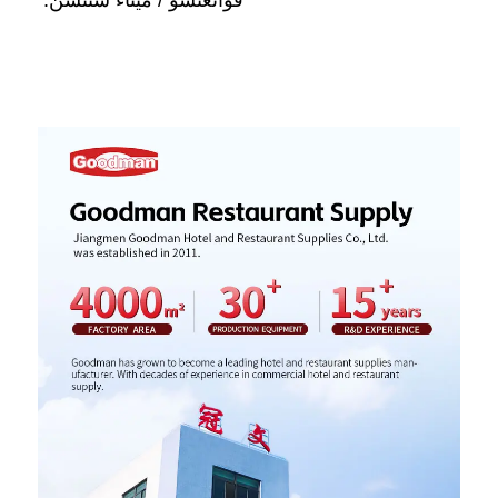
قوانغتشو / ميناء شنتشن. 