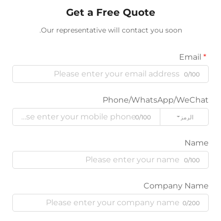
Get a Free Quote
Our representative will contact you soon.
Phone/WhatsApp/W
ز
0/100
Company