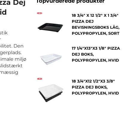
Topvurderede produkter
izza Dej
id
18 3/4" X 12 1/2" X 1 3/4"
PIZZA DEJ
BEVISNINGSBOKS LÅG,
stik
POLYPROPYLEN, SORT
r
ilitet. Den
17 1/4"X13"X3 1/8" PIZZA
gerplads.
DEJ BOKS,
imale miljø
POLYPROPYLEN, HVID
slidstærkt
elmæssig
18 3/4"X12 1/2"X3 3/8"
PIZZA DEJ BOKS,
POLYPROPYLEN, HVID