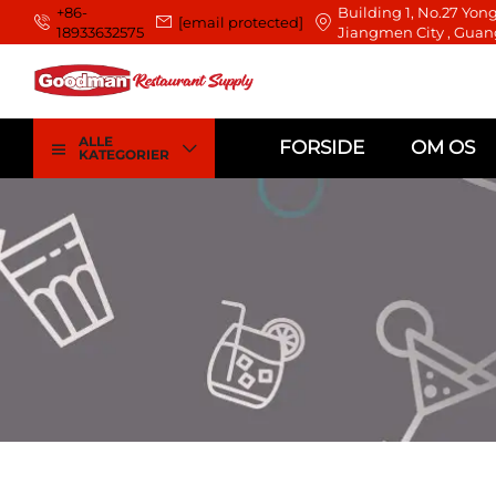
+86-
Building 1, No.27 Yong
[email protected]
18933632575
Jiangmen City , Guan
ALLE
FORSIDE
OM OS
KATEGORIER