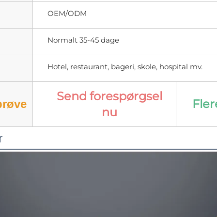
OEM/ODM
Normalt 35-45 dage
Hotel, restaurant, bageri, skole, hospital mv.
Send forespørgsel
Fler
prøve
nu
r