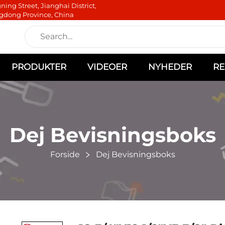
ning Street, Jianghai District,
gdong Province, China
PRODUKTER
VIDEOER
NYHEDER
RE
Dej Bevisningsboks
Forside
Dej Bevisningsboks