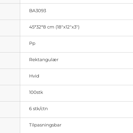
BA3093
45*32*8 cm (18"x12"x3")
Pp
Rektangulær
Hvid
100stk
6 stk/ctn
Tilpasningsbar