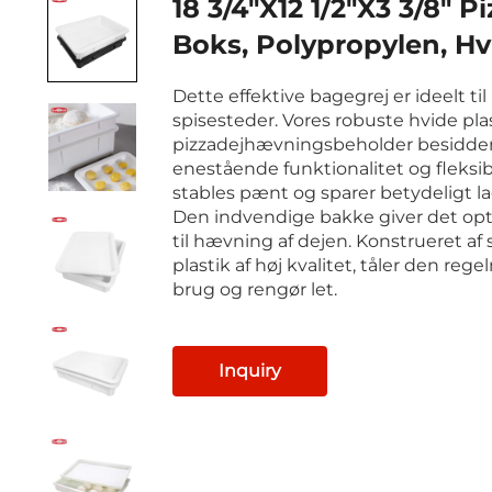
18 3/4"x12 1/2"x3 3/8" P
Boks, Polypropylen, Hv
Dette effektive bagegrej er ideelt til
spisesteder. Vores robuste hvide pla
pizzadejhævningsbeholder besidde
enestående funktionalitet og fleksib
stables pænt og sparer betydeligt la
Den indvendige bakke giver det opt
til hævning af dejen. Konstrueret af 
plastik af høj kvalitet, tåler den reg
brug og rengør let.
Inquiry