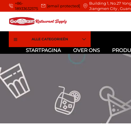
+86-
Building 1, No.27 Yong
[email protected]
18933632575
Jiangmen City , Guan
ALLE CATEGORIEËN
STARTPAGINA
OVER ONS
PRODU