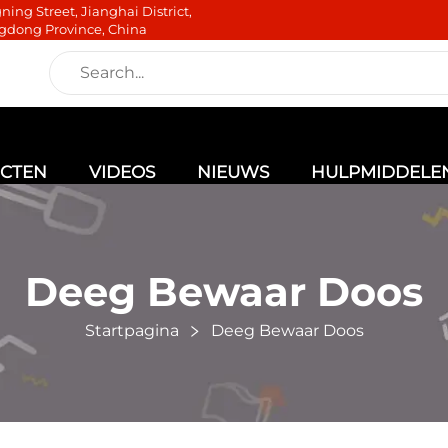
ning Street, Jianghai District,
gdong Province, China
CTEN
VIDEOS
NIEUWS
HULPMIDDELE
Deeg Bewaar Doos
Startpagina
Deeg Bewaar Doos