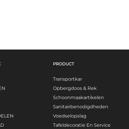
K
PRODUCT
Transportkar
EN
Opbergdoos & Rek
Schoonmaakartikelen
Sanitairbenodigdheden
DELEN
Voedselopslag
AD
Tafeldecoratie En Service