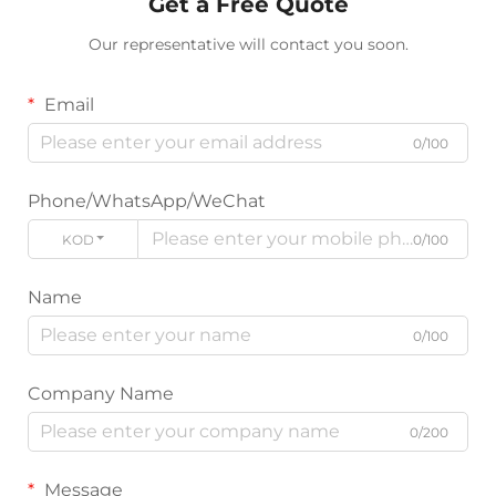
Get a Free Quote
Our representative will contact you soon.
Email
0/100
Phone/WhatsApp/WeChat
KODE
0/100
Name
0/100
Company Name
0/200
Message