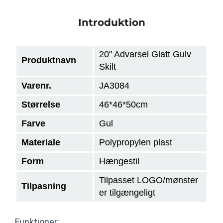
Introduktion
20" Advarsel Glatt Gulv
Produktnavn
Skilt
Varenr.
JA3084
Størrelse
46*46*50cm
Farve
Gul
Materiale
Polypropylen plast
Form
Hængestil
Tilpasset LOGO/mønster
Tilpasning
er tilgængeligt
Funktioner: