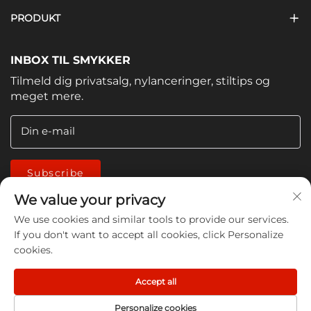
PRODUKT
INBOX TIL SMYKKER
Tilmeld dig privatsalg, nylanceringer, stiltips og
meget mere.
Din e-mail
Subscribe
We value your privacy
We use cookies and similar tools to provide our services.
If you don't want to accept all cookies, click Personalize
cookies.
Copyright © 2026 China Jiangmen Guanwen cleaning
Accept all
products Co., LTD. All rights reserved -
Privatlivspolitik
Personalize cookies