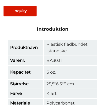
Inquiry
Introduktion
Plastisk fladbundet
Produktnavn
istandske
Varenr.
BA3031
Kapacitet
6 oz.
Størrelse
25,5*6,5*6 cm
Farve
Klart
Materiale
Polycarbonat