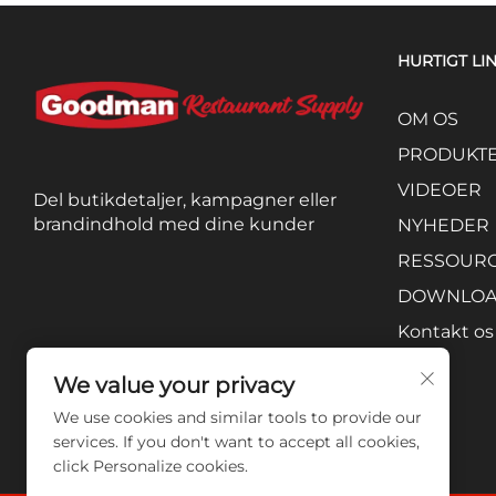
HURTIGT LI
OM OS
PRODUKT
VIDEOER
Del butikdetaljer, kampagner eller
brandindhold med dine kunder
NYHEDER
RESSOUR
DOWNLO
Kontakt os
We value your privacy
We use cookies and similar tools to provide our
services. If you don't want to accept all cookies,
click Personalize cookies.