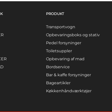
NK
PRODUKT
Transportvogn
ER
Opbevaringsboks og stativ
Pedel forsyninger
Toiletsuppler
CER
Opbevaring af mad
AD
Bordservice
Bar & kaffe forsyninger
Bageartikler
Køkkenhåndværktøjer