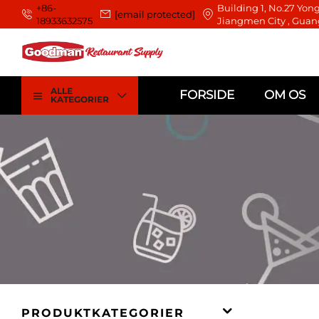
+86-
Building 1, No.27 Yong
[email protected]
18933632575
Jiangmen City , Guan
ALLE
FORSIDE
OM OS
KATEGORIER
PRODUKTKATEGORIER