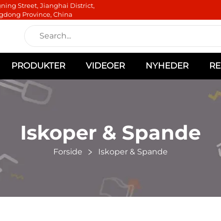
ning Street, Jianghai District,
gdong Province, China
PRODUKTER
VIDEOER
NYHEDER
RE
Iskoper & Spande
Forside
Iskoper & Spande