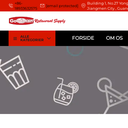
+86-
Building 1, No.27 Yong
[email protected]
18933632575
Jiangmen City , Guan
ALLE
FORSIDE
OM OS
KATEGORIER