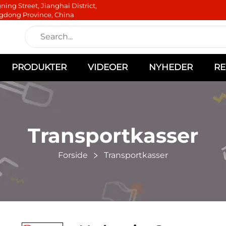
ning Street, Jianghai District,
gdong Province, China
PRODUKTER
VIDEOER
NYHEDER
RE
Transportkasser
Forside
Transportkasser