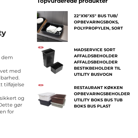
Topvurderede produkter
22"X16"X5" BUS TUB/
OPBEVARINGSBOKS,
POLYPROPYLEN, SORT
ty
MADSERVICE SORT
AFFALDSBEHOLDER
r dem
AFFALDSBEHOLDER
BESTIKBEHOLDER TIL
Lavet med
UTILITY BUSVOGN
ldbarhed.
 tilføjelse
RESTAURANT KØKKEN
OPBEVARINGSBEHOLDER
sikkert og
UTILITY BOKS BUS TUB
 Dette gør
BOKS BUS PLAST
en for