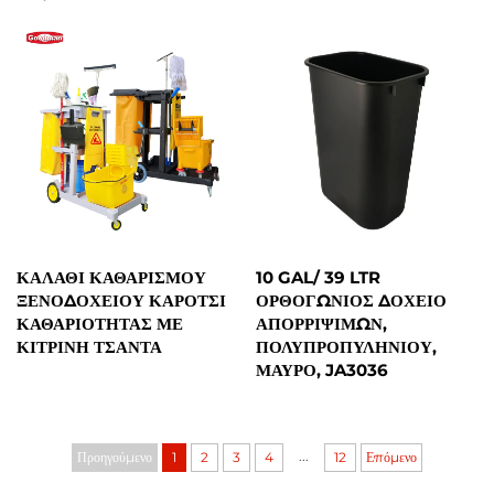
ΚΑΛΆΘΙ ΚΑΘΑΡΙΣΜΟΎ
10 GAL/ 39 LTR
ΞΕΝΟΔΟΧΕΊΟΥ ΚΑΡΌΤΣΙ
ΟΡΘΟΓΏΝΙΟΣ ΔΟΧΕΊΟ
ΚΑΘΑΡΙΌΤΗΤΑΣ ΜΕ
ΑΠΟΡΡΊΨΙΜΩΝ,
ΚΊΤΡΙΝΗ ΤΣΆΝΤΑ
ΠΟΛΥΠΡΟΠΥΛΗΝΊΟΥ,
ΜΑΎΡΟ, JA3036
...
Προηγούμενο
1
2
3
4
12
Επόμενο