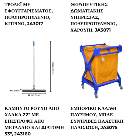
ΤΡΌΛΕΪ ΜΕ
ΘΕΡΑΠΕΥΤΙΚΉΣ
ΣΦΟΥΓΓΑΡΊΣΜΑΤΟΣ,
ΔΩΜΑΤΙΑΚΉΣ
ΠΟΛΥΠΡΟΠΥΛΈΝΙΟ,
ΥΠΗΡΕΣΊΑΣ,
ΚΊΤΡΙΝΟ, JA3017
ΠΟΛΥΠΡΟΠΥΛΗΝΙΟ,
ΧΑΡΟΎΠΙ, JA3071
ΚΑΜΠΎΤΟ ΡΟΎΧΟ ΑΠΌ
ΕΜΠΟΡΙΚΌ ΚΑΛΆΘΙ
ΧΆΛΚΑ 22" ΜΕ
ΠΛΎΣΙΜΟΥ, ΜΠΛΕ
ΕΠΙΣΤΡΟΦΉ ΑΠΌ
ΣΥΝΤΡΙΒΈΣ ΠΛΑΣΤΙΚΉ
ΜΕΤΆΛΛΙΟ ΚΑΙ ΔΙΆΤΟΜΗ
ΠΛΑΙΣΊΩΣΗ, JA3075
53", JA3160