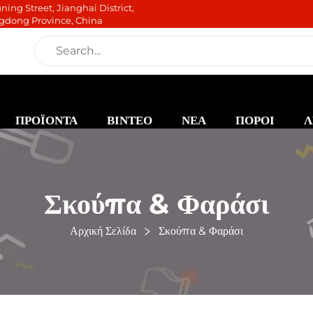
ning Street, Jianghai District,
gdong Province, China
ΠΡΟΪΟΝΤΑ
ΒΙΝΤΕΟ
ΝΕΑ
ΠΟΡΟΙ
Λ
Σκούπα & Φαράσι
Αρχική Σελίδα
Σκούπα & Φαράσι