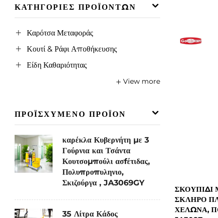
ΚΑΤΗΓΟΡΊΕΣ ΠΡΟΪΌΝΤΩΝ
Καρότσα Μεταφοράς
Κουτί & Ράφι Αποθήκευσης
Είδη Καθαριότητας
View more
ΠΡΟΪΣΧΥΜΕΝΟ ΠΡΟΪΟΝ
καρέκλα Κυβερνήτη με 3
Γούρνια και Τσάντα
Κουτσομπούλι ασfέτιδας,
Πολυπροπυληνιο,
Σκιζούργα , JA3069GY
ΣΚΟΥΠΊΔΙ 
ΣΚΛΗΡΌ ΠΛ
ΧΕΛΏΝΑ, Π
35 Λίτρα Κάδος