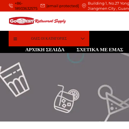
+86-
Building 1, No.27 Yong
[email protected]
18933632575
Jiangmen City , Guan
ΌΛΕΣ ΟΙ ΚΑΤΗΓΟΡΊΕΣ
ΑΡΧΙΚΉ ΣΕΛΊΔΑ
ΣΧΕΤΙΚΑ ΜΕ ΕΜΑΣ