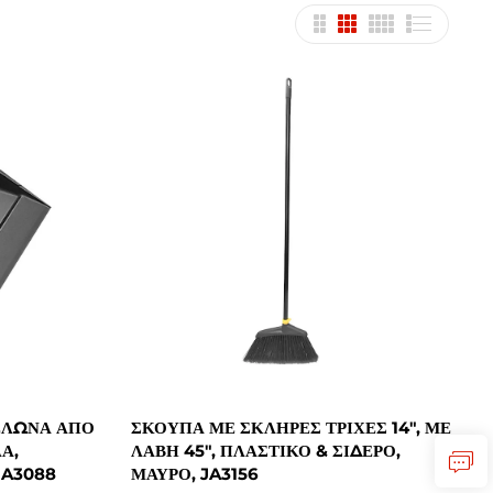
ΕΛΏΝΑ ΑΠΌ
ΣΚΟΎΠΑ ΜΕ ΣΚΛΗΡΈΣ ΤΡΊΧΕΣ 14", ΜΕ
Α,
ΛΑΒΉ 45", ΠΛΑΣΤΙΚΌ & ΣΊΔΕΡΟ,
JA3088
ΜΑΎΡΟ, JA3156