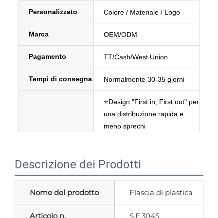
Personalizzato 
Colore / Materiale / Logo 
Marca 
OEM/ODM 
Pagamento 
TT/Cash/West Union 
Tempi di consegna 
Normalmente 30-35 giorni 
⭐Design "First in, First out" per 
una distribuzione rapida e 
meno sprechi 
⭐Doppie aperture a bocca 
Panoramica del 
larga per una facile pulizia e 
prodotto   
Descrizione dei Prodotti
riempimento 
⭐Ottimo per l'aceto balsamico 
e per condimenti più liquidi. 
Nome del prodotto
Flascia di plastica
Articolo n.
S.E.3045