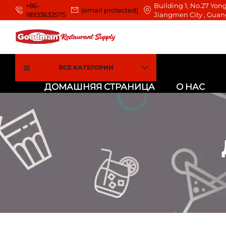
+86-
Building 1, No.27 Yong
[email protected]
18933632575
Jiangmen City , Guan
ВСЕ КАТЕГОРИИ
ДОМАШНЯЯ СТРАНИЦА
О НАС